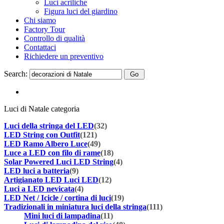
Luci acriliche
Figura luci del giardino
Chi siamo
Factory Tour
Controllo di qualità
Contattaci
Richiedere un preventivo
Search:
Luci di Natale categoria
Luci della stringa del LED
(32)
LED String con Outfit
(121)
LED Ramo Albero Luce
(49)
Luce a LED con filo di rame
(18)
Solar Powered Luci LED String
(4)
LED luci a batteria
(9)
Artigianato LED Luci LED
(12)
Luci a LED nevicata
(4)
LED Net / Icicle / cortina di luci
(19)
Tradizionali in miniatura luci della stringa
(111)
Mini luci di lampadina
(11)