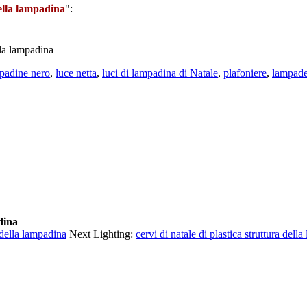
della lampadina
":
ella lampadina
padine nero
,
luce netta
,
luci di lampadina di Natale
,
plafoniere
,
lampade
dina
 della lampadina
Next Lighting:
cervi di natale di plastica struttura del