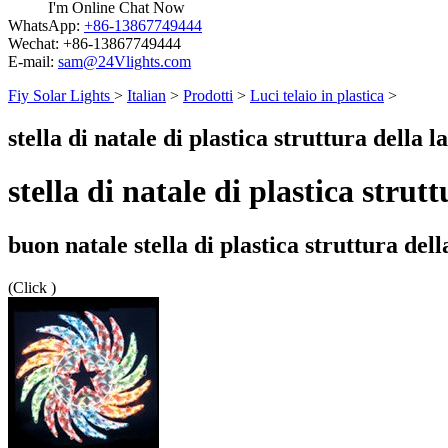
I'm Online Chat Now
WhatsApp:
+86-13867749444
Wechat:
+86-13867749444
E-mail:
sam@24Vlights.com
Fiy Solar Lights
>
Italian
>
Prodotti
>
Luci telaio in plastica
>
stella di natale di plastica struttura dell
stella di natale di plastica str
buon natale stella di plastica struttura de
(Click
)