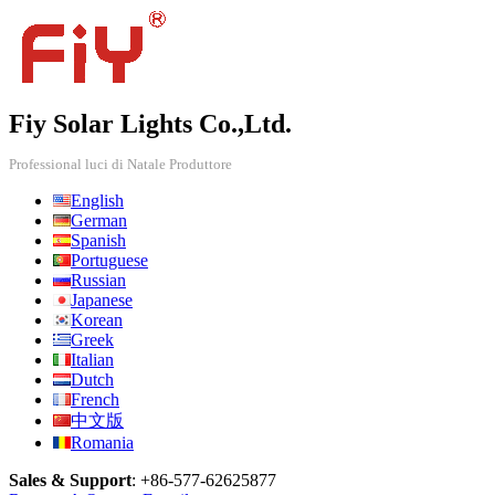
Fiy Solar Lights Co.,Ltd.
Professional luci di Natale Produttore
English
German
Spanish
Portuguese
Russian
Japanese
Korean
Greek
Italian
Dutch
French
中文版
Romania
Sales & Support
:
+86-577-62625877