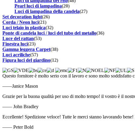
Luci di lampadina del riso
(48)
Pearl luci di lampadina
(20)
Luci di lampadina della candela
(27)
Set decoration light
(26)
Corda / Neon luci
(21)
Luci telaio in plastica
(32)
Ponte di candela luci / luci del tubo del metallo
(36)
Luce del rattan
(53)
Finestra luci
(23)
Gamma leggera Carpet
(38)
Luci acriliche
(57)
Figura luci del giardino
(12)
Questo fornitore è molto serio con il lavoro e sono molto soddisfatto c
——Janice Mason
Grazie per la buona qualità per uso di molto tempo! il vostro è il nostro
—— John Bradley
Eccellente! Spedizione veloce! Tutte le merci stanno lavorando bene!
—— Peter Bold