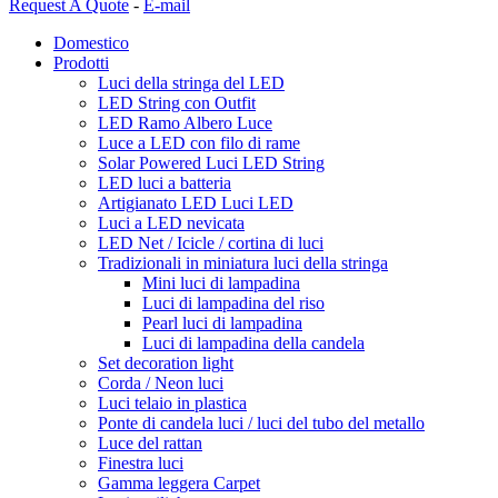
Request A Quote
-
E-mail
Domestico
Prodotti
Luci della stringa del LED
LED String con Outfit
LED Ramo Albero Luce
Luce a LED con filo di rame
Solar Powered Luci LED String
LED luci a batteria
Artigianato LED Luci LED
Luci a LED nevicata
LED Net / Icicle / cortina di luci
Tradizionali in miniatura luci della stringa
Mini luci di lampadina
Luci di lampadina del riso
Pearl luci di lampadina
Luci di lampadina della candela
Set decoration light
Corda / Neon luci
Luci telaio in plastica
Ponte di candela luci / luci del tubo del metallo
Luce del rattan
Finestra luci
Gamma leggera Carpet